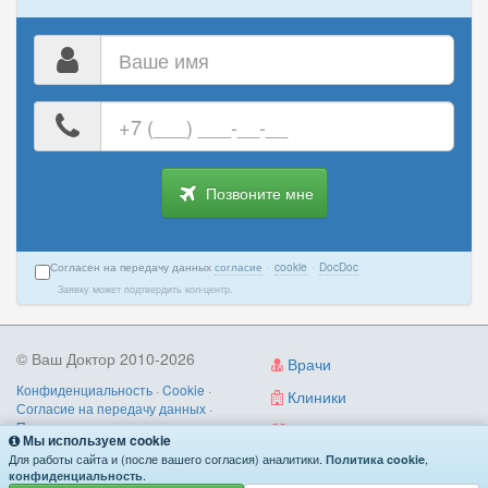
Ваше
имя
Ваш
номер
телефона
Позвоните мне
Согласен на передачу данных
согласие
·
cookie
·
DocDoc
Заявку может подтвердить кол-центр.
© Ваш Доктор 2010-2026
Врачи
Конфиденциальность
·
Cookie
·
Клиники
Согласие на передачу данных
·
Пользовательское соглашение
·
Диагностика
Мы используем cookie
Правила записи
·
Контакты
Для работы сайта и (после вашего согласия) аналитики.
,
Политика cookie
О нас
/
как работает
/
поиск по симптомам
.
конфиденциальность