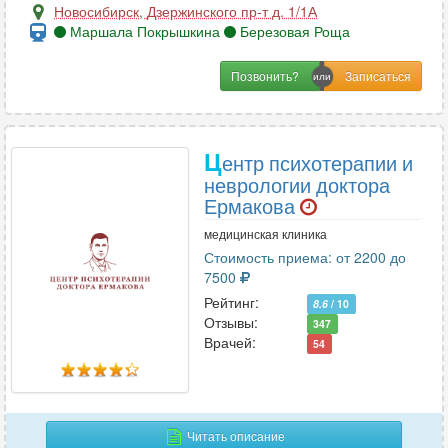
Новосибирск
,
Дзержинского пр-т д. 1/1А
Маршала Покрышкина
Березовая Роща
Позвонить?
Ц
ентр психотерапии и
неврологии доктора
Ермакова
медицинская клиника
Стоимость приема: от 2200 до
7500
Рейтинг:
8.6
/ 10
Отзывы:
347
Врачей:
54
Читать описание