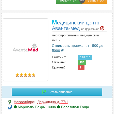
Позвонить?
М
едицинский центр
Аванта-мед
на Державина
многопрофильный медицинский
центр
Стоимость приема: от 1500 до
5000
Рейтинг:
8.96
/ 10
Отзывы:
156
Врачей:
21
Читать описание
Новосибирск
,
Державина д. 77/1
Маршала Покрышкина
Березовая Роща