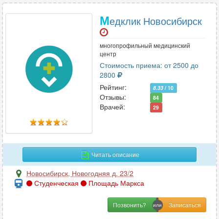
М
едклик Новосибирск
многопрофильный медицинский
центр
Стоимость приема: от 2500 до
2800
Рейтинг:
8.33
/ 10
Отзывы:
84
Врачей:
29
Читать описание
Новосибирск
,
Новогодняя д. 23/2
Студенческая
Площадь Маркса
Позвонить?