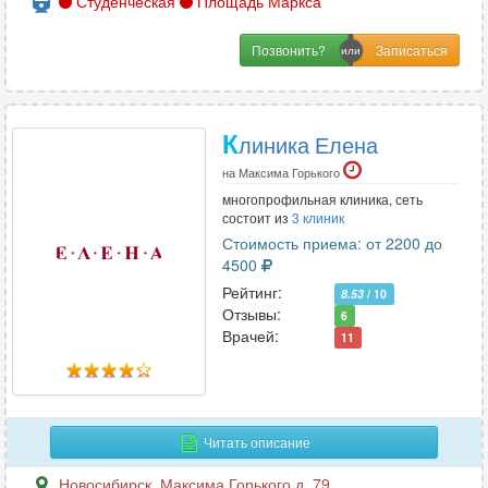
Студенческая
Площадь Маркса
Позвонить?
К
линика Елена
на Максима Горького
многопрофильная клиника, сеть
состоит из
3 клиник
Стоимость приема: от 2200 до
4500
Рейтинг:
8.53
/ 10
Отзывы:
6
Врачей:
11
Читать описание
Новосибирск
,
Максима Горького д. 79