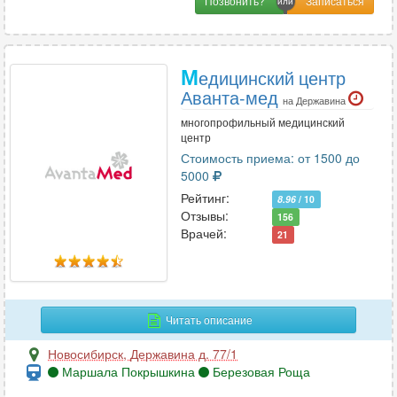
Позвонить?
М
едицинский центр
Аванта-мед
на Державина
многопрофильный медицинский
центр
Стоимость приема: от 1500 до
5000
Рейтинг:
8.96
/ 10
Отзывы:
156
Врачей:
21
Читать описание
Новосибирск
,
Державина д. 77/1
Маршала Покрышкина
Березовая Роща