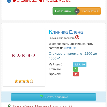
Студенческая
Площадь Маркса
Позвонить?
К
линика Елена
на Максима Горького
многопрофильная клиника, сеть
состоит из
3 клиник
Стоимость приема: от 2200 до
4500
Рейтинг:
8.53
/ 10
Отзывы:
6
Врачей:
11
Читать описание
Новосибирск
,
Максима Горького д. 79