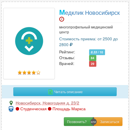
М
едклик Новосибирск
многопрофильный медицинский
центр
Стоимость приема: от 2500 до
2800
Рейтинг:
8.33
/ 10
Отзывы:
84
Врачей:
29
Читать описание
Новосибирск
,
Новогодняя д. 23/2
Студенческая
Площадь Маркса
Позвонить?