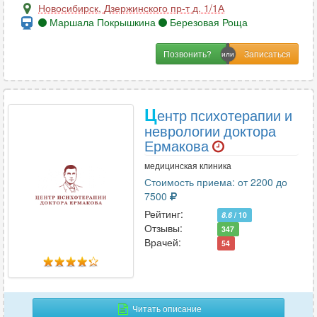
Новосибирск
,
Дзержинского пр-т д. 1/1А
Маршала Покрышкина
Березовая Роща
Позвонить?
Ц
ентр психотерапии и
неврологии доктора
Ермакова
медицинская клиника
Стоимость приема: от 2200 до
7500
Рейтинг:
8.6
/ 10
Отзывы:
347
Врачей:
54
Читать описание