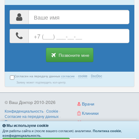
Ваше
имя
Ваш
номер
телефона
Позвоните мне
Согласен на передачу данных
согласие
·
cookie
·
DocDoc
Заявку может подтвердить кол-центр.
© Ваш Доктор 2010-2026
Врачи
Конфиденциальность
·
Cookie
·
Клиники
Согласие на передачу данных
·
Пользовательское соглашение
·
Диагностика
Мы используем cookie
Правила записи
·
Контакты
Для работы сайта и (после вашего согласия) аналитики.
,
Политика cookie
О нас
/
как работает
/
поиск по симптомам
.
конфиденциальность