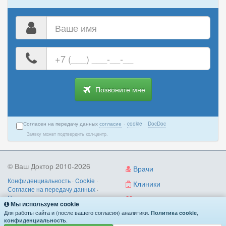
Ваше
имя
Ваш
номер
телефона
Позвоните мне
Согласен на передачу данных
согласие
·
cookie
·
DocDoc
Заявку может подтвердить кол-центр.
© Ваш Доктор 2010-2026
Врачи
Конфиденциальность
·
Cookie
·
Клиники
Согласие на передачу данных
·
Пользовательское соглашение
·
Диагностика
Мы используем cookie
Правила записи
·
Контакты
Для работы сайта и (после вашего согласия) аналитики.
,
Политика cookie
О нас
/
как работает
/
поиск по симптомам
.
конфиденциальность