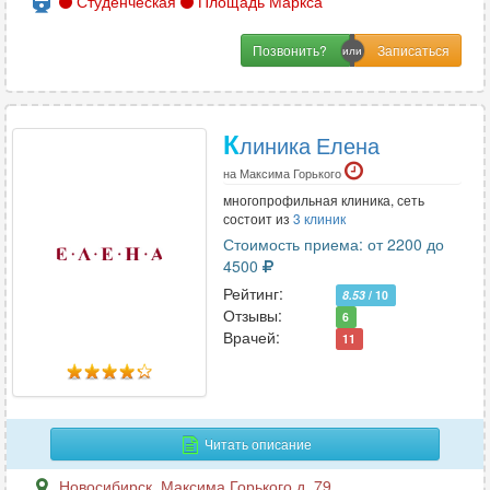
Студенческая
Площадь Маркса
Позвонить?
К
линика Елена
на Максима Горького
многопрофильная клиника, сеть
состоит из
3 клиник
Стоимость приема: от 2200 до
4500
Рейтинг:
8.53
/ 10
Отзывы:
6
Врачей:
11
Читать описание
Новосибирск
,
Максима Горького д. 79