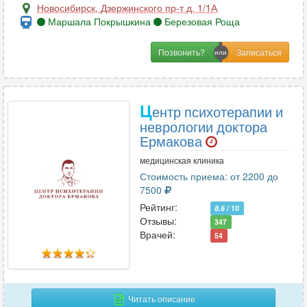
Новосибирск
,
Дзержинского пр-т д. 1/1А
Маршала Покрышкина
Березовая Роща
Позвонить?
Ц
ентр психотерапии и
неврологии доктора
Ермакова
медицинская клиника
Стоимость приема: от 2200 до
7500
Рейтинг:
8.6
/ 10
Отзывы:
347
Врачей:
54
Читать описание