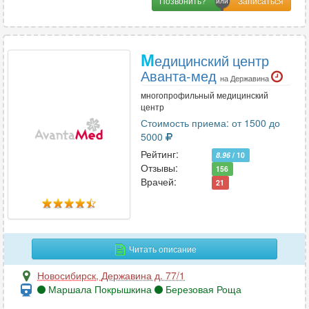
Позвонить?
М
едицинский центр
Аванта-мед
на Державина
многопрофильный медицинский
центр
Стоимость приема: от 1500 до
5000
Рейтинг:
8.96
/ 10
Отзывы:
156
Врачей:
21
Читать описание
Новосибирск
,
Державина д. 77/1
Маршала Покрышкина
Березовая Роща