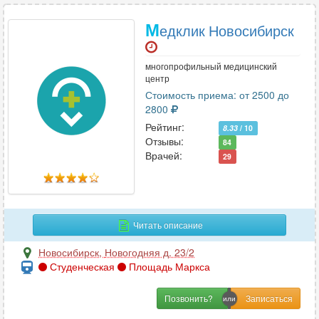
М
едклик Новосибирск
многопрофильный медицинский
центр
Стоимость приема: от 2500 до
2800
Рейтинг:
8.33
/ 10
Отзывы:
84
Врачей:
29
Читать описание
Новосибирск
,
Новогодняя д. 23/2
Студенческая
Площадь Маркса
Позвонить?