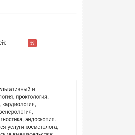
ей:
39
ультативный и
огия, проктология,
, кардиология,
венерология,
гностика, эндоскопия.
ся услуги косметолога,
еские вмешательства: