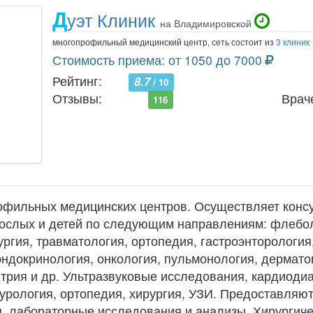
Д
уэт Клиник
на Владимировской
многопрофильный медицинский центр, сеть состоит из
3 клиник
Стоимость приема: от 1050 до 7000
Рейтинг:
8.7
/ 10
Отзывы:
Врач
116
рофильных медицинских центров. Осуществляет конс
рослых и детей по следующим направлениям: флебол
ургия, травматология, ортопедия, гастроэнторология
эндокринология, онкология, пульмонология, дермато
трия и др. Ультразвуковые исследования, кардиодиа
 урология, ортопедия, хирургия, УЗИ. Предоставляют
я, лабораторные исследования и анализы. Хирургич