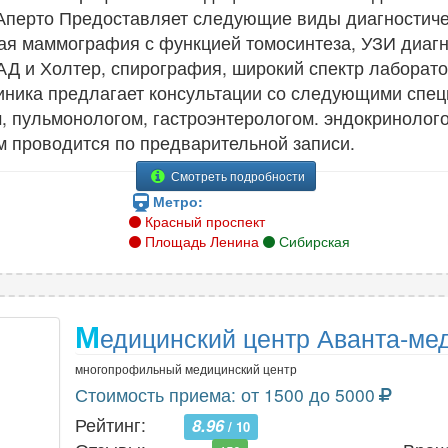
 Аперто Предоставляет следующие виды диагностиче
я маммография с функцией томосинтеза, УЗИ диагно
АД и Холтер, спирография, широкий спектр лаборато
иника предлагает консультации со следующими спец
, пульмонологом, гастроэнтерологом. эндокринолог
м проводится по предварительной записи.
Смотреть подробности
Метро:
Красный проспект
Площадь Ленина
Сибирская
М
едицинский центр Аванта-ме
многопрофильный медицинский центр
Стоимость приема: от 1500 до 5000
Рейтинг:
8.96
/ 10