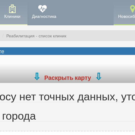
Клиники
Диагностика
Новосиб
Реабилитация - список клиник
те
Раскрыть карту
су нет точных данных, ут
 города