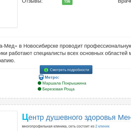
Отзывы:
Врач
156
а-Мед» в Новосибирске проводит профессиональную
ики работают специалисты всех основных областей 
рапию.
Смотреть подробности
Метро:
Маршала Покрышкина
Березовая Роща
Ц
ентр душевного здоровья Ме
многопрофильная клиника, сеть состоит из
2 клиник