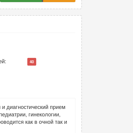
ей:
40
 и диагностический прием
педиатрии, гинекологии,
оводится как в очной так и