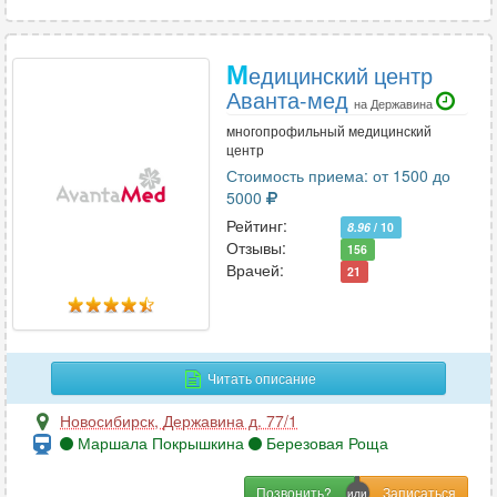
М
едицинский центр
Аванта-мед
на Державина
многопрофильный медицинский
центр
Стоимость приема: от 1500 до
5000
Рейтинг:
8.96
/ 10
Отзывы:
156
Врачей:
21
Читать описание
Новосибирск
,
Державина д. 77/1
Маршала Покрышкина
Березовая Роща
Позвонить?