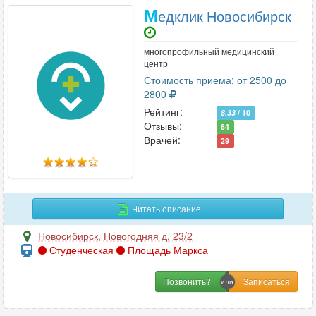
М
едклик Новосибирск
многопрофильный медицинский
центр
Стоимость приема: от 2500 до
2800
Рейтинг:
8.33
/ 10
Отзывы:
84
Врачей:
29
Читать описание
Новосибирск
,
Новогодняя д. 23/2
Студенческая
Площадь Маркса
Позвонить?