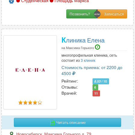
Студенческая
Площадь Маркса
Позвонить?
К
линика Елена
на Максима Горького
многопрофильная клиника, сеть
состоит из
3 клиник
Стоимость приема: от 2200 до
4500
Рейтинг:
8.53
/ 10
Отзывы:
6
Врачей:
11
Читать описание
Новосибирск
,
Максима Горького д. 79