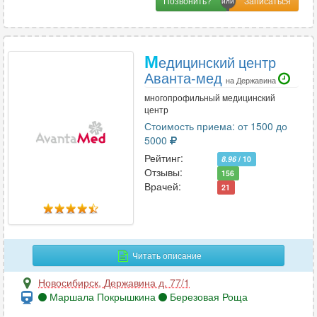
Позвонить?
М
едицинский центр
Аванта-мед
на Державина
многопрофильный медицинский
центр
Стоимость приема: от 1500 до
5000
Рейтинг:
8.96
/ 10
Отзывы:
156
Врачей:
21
Читать описание
Новосибирск
,
Державина д. 77/1
Маршала Покрышкина
Березовая Роща