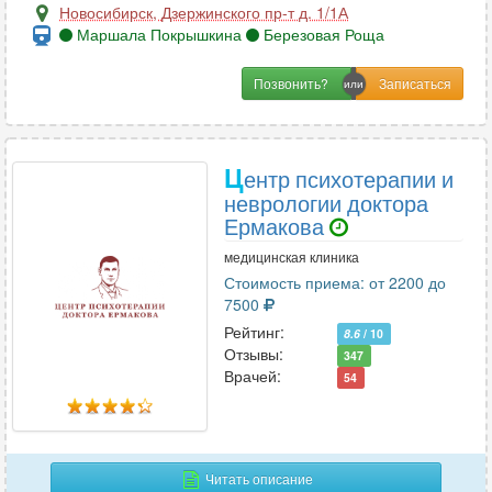
Новосибирск
,
Дзержинского пр-т д. 1/1А
Маршала Покрышкина
Березовая Роща
Позвонить?
Ц
ентр психотерапии и
неврологии доктора
Ермакова
медицинская клиника
Стоимость приема: от 2200 до
7500
Рейтинг:
8.6
/ 10
Отзывы:
347
Врачей:
54
Читать описание