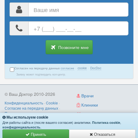
Ваше
имя
Ваш
номер
телефона
Позвоните мне
Согласен на передачу данных
согласие
·
cookie
·
DocDoc
Заявку может подтвердить кол-центр.
© Ваш Доктор 2010-2026
Врачи
Конфиденциальность
·
Cookie
·
Клиники
Согласие на передачу данных
·
Пользовательское соглашение
·
Диагностика
Мы используем cookie
Правила записи
·
Контакты
Для работы сайта и (после вашего согласия) аналитики.
,
Политика cookie
О нас
/
как работает
/
поиск по симптомам
.
конфиденциальность
Принять
Отказаться
Имеются противопоказания. Необходима консультация специалиста.