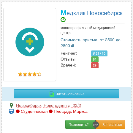
М
едклик Новосибирск
многопрофильный медицинский
центр
Стоимость приема: от 2500 до
2800
Рейтинг:
8.33
/ 10
Отзывы:
84
Врачей:
29
Читать описание
Новосибирск
,
Новогодняя д. 23/2
Студенческая
Площадь Маркса
Позвонить?